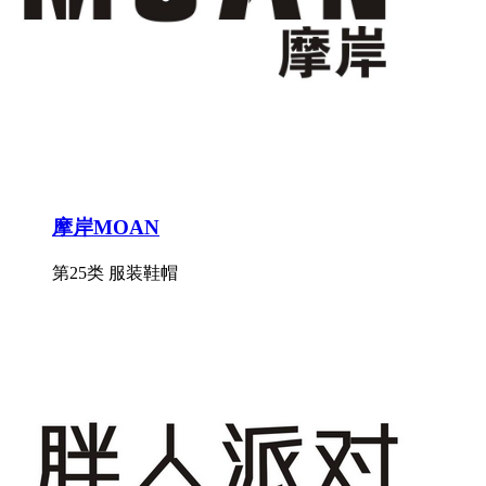
摩岸MOAN
第25类 服装鞋帽