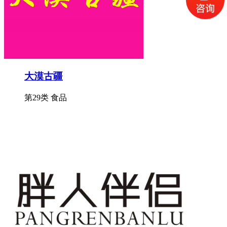
大漠古疆
第29类 食品