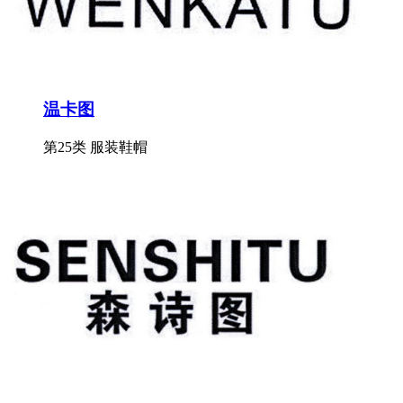
温卡图
第25类 服装鞋帽