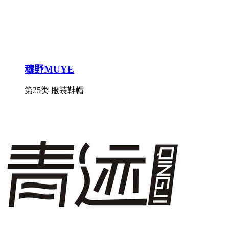
穆野MUYE
第25类 服装鞋帽