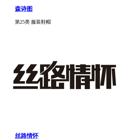
森诗图
第25类 服装鞋帽
丝路情怀