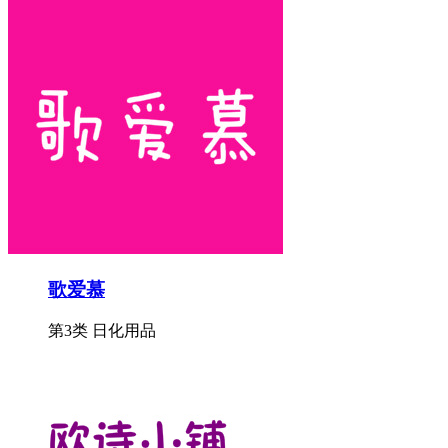
歌爱慕
第3类 日化用品