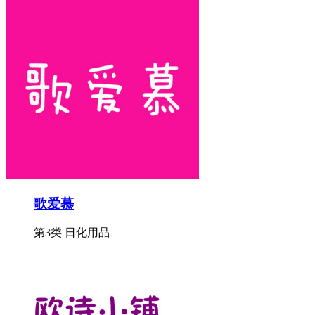
歌爱慕
第3类 日化用品