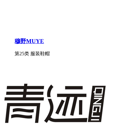
穆野MUYE
第25类 服装鞋帽