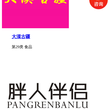
大漠古疆
第29类 食品