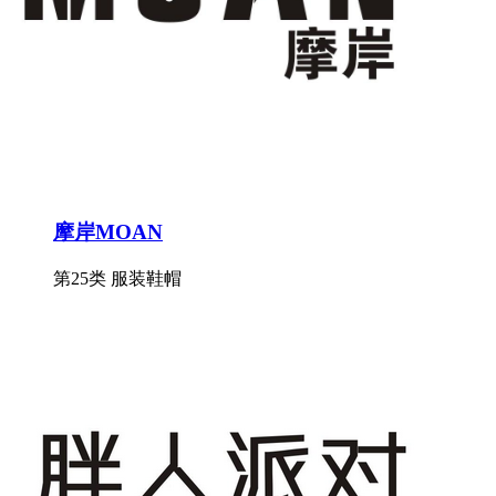
摩岸MOAN
第25类 服装鞋帽