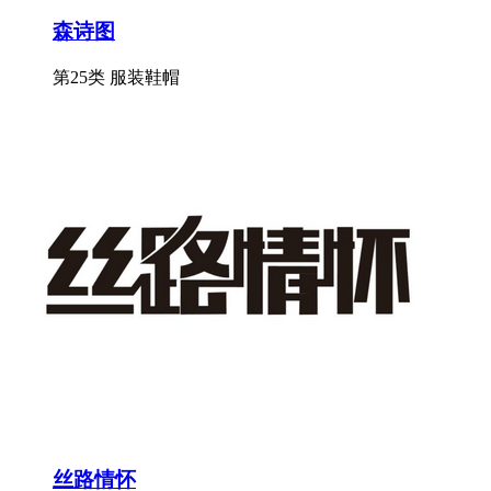
森诗图
第25类 服装鞋帽
丝路情怀