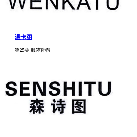
温卡图
第25类 服装鞋帽