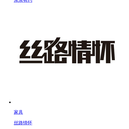
亲亲有约
家具
丝路情怀