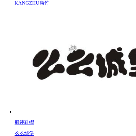
KANGZHU康竹
服装鞋帽
么么城堡