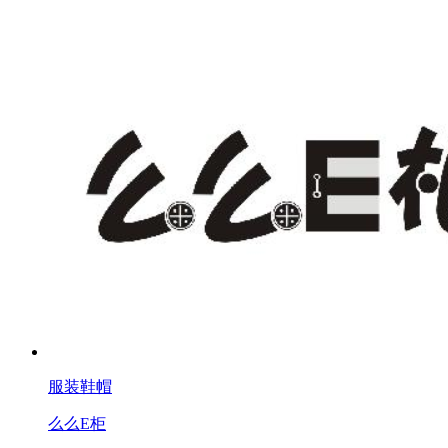
服装鞋帽
么么E柜