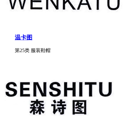
温卡图
第25类 服装鞋帽