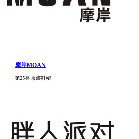
摩岸MOAN
第25类 服装鞋帽