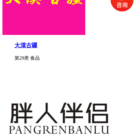
大漠古疆
第29类 食品