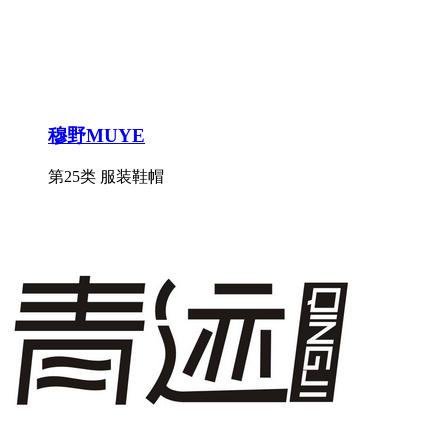
穆野MUYE
第25类 服装鞋帽