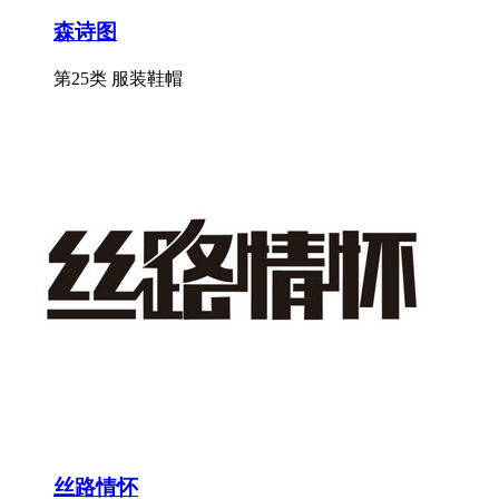
森诗图
第25类 服装鞋帽
丝路情怀