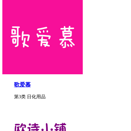
歌爱慕
第3类 日化用品