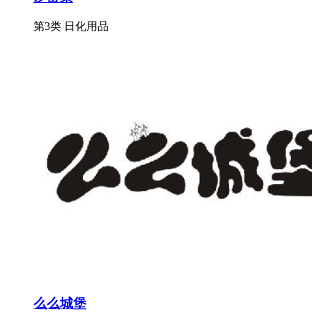
第3类 日化用品
么么城堡