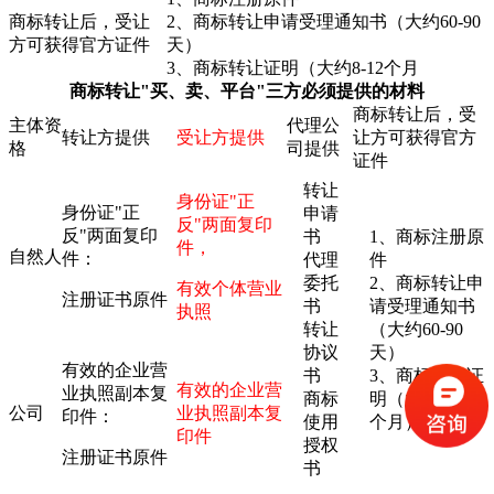
商标转让后，受让
2、商标转让申请受理通知书（大约60-90
方可获得官方证件
天）
3、商标转让证明（大约8-12个月
商标转让"买、卖、平台"三方必须提供的材料
商标转让后，受
主体资
代理公
转让方提供
受让方提供
让方可获得官方
格
司提供
证件
转让
身份证"正
身份证"正
申请
反"两面复印
反"两面复印
书
1、商标注册原
件，
自然人
件：
代理
件
委托
2、商标转让申
有效个体营业
注册证书原件
书
请受理通知书
执照
转让
（大约60-90
协议
天）
有效的企业营
书
3、商标转让证
有效的企业营
业执照副本复
商标
明（大约8-12
公司
业执照副本复
印件：
使用
个月）
印件
授权
注册证书原件
书