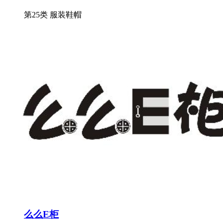
第25类 服装鞋帽
么么E柜